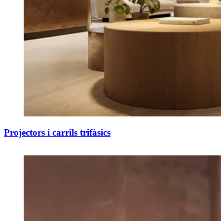
Projectors i carrils trifàsics