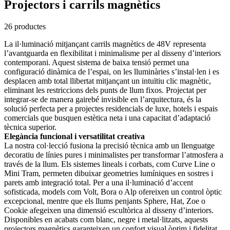
Projectors i carrils magnètics
26 productes
La il·luminació mitjançant carrils magnètics de 48V representa
l’avantguarda en flexibilitat i minimalisme per al disseny d’interiors
contemporani. Aquest sistema de baixa tensió permet una
configuració dinàmica de l’espai, on les lluminàries s’instal·len i es
desplacen amb total llibertat mitjançant un intuïtiu clic magnètic,
eliminant les restriccions dels punts de llum fixos. Projectat per
integrar-se de manera gairebé invisible en l’arquitectura, és la
solució perfecta per a projectes residencials de luxe, hotels i espais
comercials que busquen estètica neta i una capacitat d’adaptació
tècnica superior.
Elegància funcional i versatilitat creativa
La nostra col·lecció fusiona la precisió tècnica amb un llenguatge
decoratiu de línies pures i minimalistes per transformar l’atmosfera a
través de la llum. Els sistemes lineals i corbats, com Curve Line o
Mini Tram, permeten dibuixar geometries lumíniques en sostres i
parets amb integració total. Per a una il·luminació d’accent
sofisticada, models com Volt, Bora o Alp ofereixen un control òptic
excepcional, mentre que els llums penjants Sphere, Hat, Zoe o
Cookie afegeixen una dimensió escultòrica al disseny d’interiors.
Disponibles en acabats com blanc, negre i metal·litzats, aquests
projectors magnètics garanteixen un confort visual òptim i fidelitat