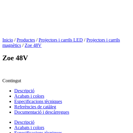
Inicio
/
Productes
/
Projectors i carrils LED
/
Projectors i carrils
magnètics
/
Zoe 48V
Zoe 48V
Contingut
Descripció
Acabats i colors
Especificacions tècniques
Referències de catàleg
Documentació i descàrregues
Descripció
Acabats i colors
Especificacions tècniques