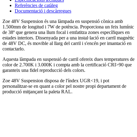
Referències de catàleg
Documentació i descàrregues
Zoe 48V Suspension és una làmpada en suspensió cònica amb
1.500mm de longitud i 7W de potència. Proporciona un feix lumínic
de 38º que genera una llum focal i emfatitza zones específiques en
estades interiors. Dissenyada per a una instal·lació en carril magnètic
de 48V DC, és movible al llarg del carril i s'encén per imantació en
contactarlo.
Aquesta làmpada en suspensió de carril ofereix dues temperatures de
color de 2.700K i 3.000K i compta amb la certificació CRI>90 que
garanteix una fidel reproducció dels colors.
Zoe 48V Suspension disposa de l'índex UGR<19, i pot
personalitzar-se en quant a color pel nostre propi departament de
producció mitjançant la paleta RAL.