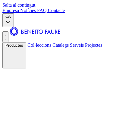
Salta al contingut
Empresa
Notícies
FAQ
Contacte
CA
Col·leccions
Catàlegs
Serveis
Projectes
Productes