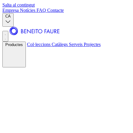
Salta al contingut
Empresa
Notícies
FAQ
Contacte
CA
Col·leccions
Catàlegs
Serveis
Projectes
Productes