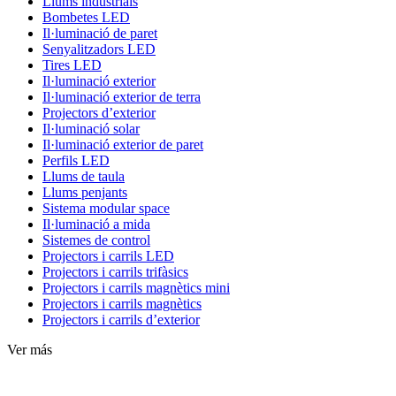
Llums industrials
Bombetes LED
Il·luminació de paret
Senyalitzadors LED
Tires LED
Il·luminació exterior
Il·luminació exterior de terra
Projectors d’exterior
Il·luminació solar
Il·luminació exterior de paret
Perfils LED
Llums de taula
Llums penjants
Sistema modular space
Il·luminació a mida
Sistemes de control
Projectors i carrils LED
Projectors i carrils trifàsics
Projectors i carrils magnètics mini
Projectors i carrils magnètics
Projectors i carrils d’exterior
Ver más