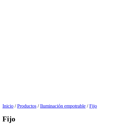
Inicio
/
Productos
/
Iluminación empotrable
/
Fijo
Fijo