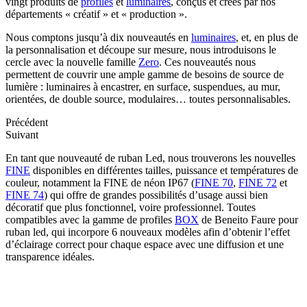
vingt produits de
profiles
et
luminaires
, conçus et créés par nos
départements « créatif » et « production ».
Nous comptons jusqu’à dix nouveautés en
luminaires
, et, en plus de
la personnalisation et découpe sur mesure, nous introduisons le
cercle avec la nouvelle famille
Zero
. Ces nouveautés nous
permettent de couvrir une ample gamme de besoins de source de
lumière : luminaires à encastrer, en surface, suspendues, au mur,
orientées, de double source, modulaires… toutes personnalisables.
Précédent
Suivant
En tant que nouveauté de ruban Led, nous trouverons les nouvelles
FINE
disponibles en différentes tailles, puissance et températures de
couleur, notamment la FINE de néon IP67 (
FINE 70
,
FINE 72
et
FINE 74
) qui offre de grandes possibilités d’usage aussi bien
décoratif que plus fonctionnel, voire professionnel. Toutes
compatibles avec la gamme de profiles
BOX
de Beneito Faure pour
ruban led, qui incorpore 6 nouveaux modèles afin d’obtenir l’effet
d’éclairage correct pour chaque espace avec une diffusion et une
transparence idéales.