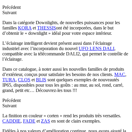
Précédent
Suivant
Dans la catégorie Downlights, de nouvelles puissances pour les
familles
KORA
et
THESSIS
ont été incorporées, dans le but
d’obtenir le « downlight » idéal pour votre espace intérieur.
L’éclairage intelligent devient présent aussi dans l’éclairage
industriel avec l’incorporation du nouvel
UFO LENS DALI
,
compatible avec la télécommande DALI2, qui permet le contrôle de
l’éclairage.
Dans ce catalogue, à noter aussi les nouvelles familles de produits
d’extérieur, conçus pour satisfaire les besoins de nos clients.
MAC
,
TURA
,
CLOS
et
BLIS
sont quelques exemples de nouveautés
IP65, disponibles pour tous les goûts : au mur, au sol, rond, carré,
grand, petit etc… Découvrez-les tous !!!
Précédent
Suivant
La finition en couleur « corten » rend les produits très versatiles.
CADDIE
,
FADE
et
ZAS
en sont de clairs exemples.
Fidèles à nos valeurs d’amélioration continue, nous avons ajouté la