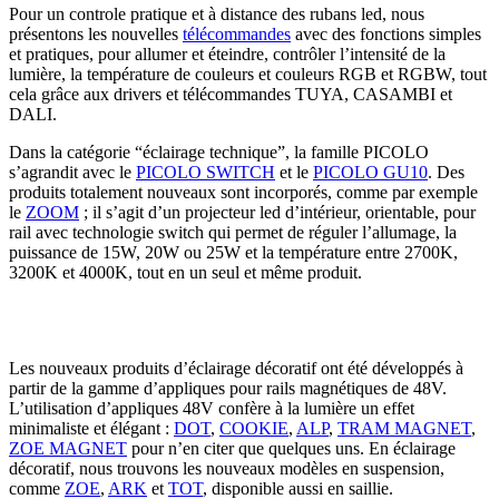
Pour un controle pratique et à distance des rubans led, nous
présentons les nouvelles
télécommandes
avec des fonctions simples
et pratiques, pour allumer et éteindre, contrôler l’intensité de la
lumière, la température de couleurs et couleurs RGB et RGBW, tout
cela grâce aux drivers et télécommandes TUYA, CASAMBI et
DALI.
Dans la catégorie “éclairage technique”, la famille PICOLO
s’agrandit avec le
PICOLO SWITCH
et le
PICOLO GU10
. Des
produits totalement nouveaux sont incorporés, comme par exemple
le
ZOOM
; il s’agit d’un projecteur led d’intérieur, orientable, pour
rail avec technologie switch qui permet de réguler l’allumage, la
puissance de 15W, 20W ou 25W et la température entre 2700K,
3200K et 4000K, tout en un seul et même produit.
Les nouveaux produits d’éclairage décoratif ont été développés à
partir de la gamme d’appliques pour rails magnétiques de 48V.
L’utilisation d’appliques 48V confère à la lumière un effet
minimaliste et élégant :
DOT
,
COOKIE
,
ALP
,
TRAM MAGNET
,
ZOE MAGNET
pour n’en citer que quelques uns. En éclairage
décoratif, nous trouvons les nouveaux modèles en suspension,
comme
ZOE
,
ARK
et
TOT
, disponible aussi en saillie.