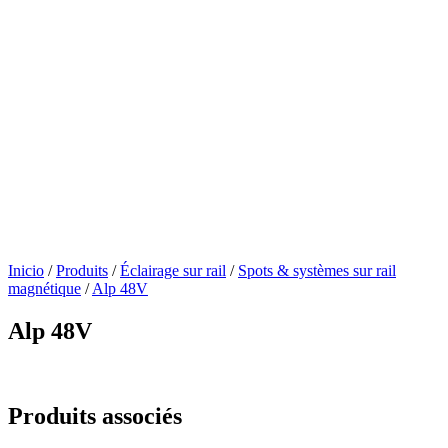
Inicio
/
Produits
/
Éclairage sur rail
/
Spots & systèmes sur rail
magnétique
/
Alp 48V
Alp 48V
Produits associés