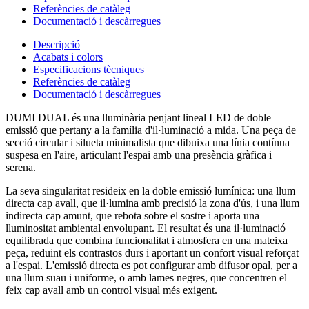
Referències de catàleg
Documentació i descàrregues
Descripció
Acabats i colors
Especificacions tècniques
Referències de catàleg
Documentació i descàrregues
DUMI DUAL és una lluminària penjant lineal LED de doble
emissió que pertany a la família d'il·luminació a mida. Una peça de
secció circular i silueta minimalista que dibuixa una línia contínua
suspesa en l'aire, articulant l'espai amb una presència gràfica i
serena.
La seva singularitat resideix en la doble emissió lumínica: una llum
directa cap avall, que il·lumina amb precisió la zona d'ús, i una llum
indirecta cap amunt, que rebota sobre el sostre i aporta una
lluminositat ambiental envolupant. El resultat és una il·luminació
equilibrada que combina funcionalitat i atmosfera en una mateixa
peça, reduint els contrastos durs i aportant un confort visual reforçat
a l'espai. L'emissió directa es pot configurar amb difusor opal, per a
una llum suau i uniforme, o amb lames negres, que concentren el
feix cap avall amb un control visual més exigent.