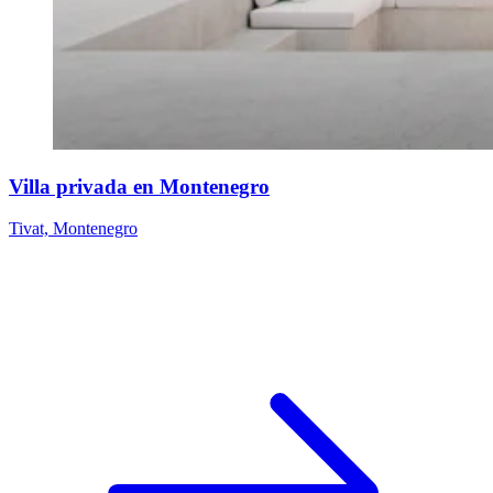
Villa privada en Montenegro
Tivat, Montenegro