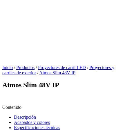
Inicio
/
Productos
/
Proyectores de carril LED
/
Proyectores y
carriles de exterior
/
Atmos Slim 48V IP
Atmos Slim 48V IP
Contenido
Descripción
Acabados y colores
Especificaciones técnicas