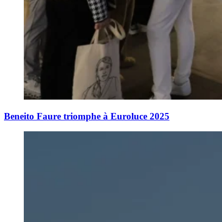
Beneito Faure triomphe à Euroluce 2025