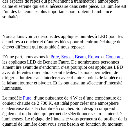
des espaces de repos qui parviennent à transmettre l’atmosphère
calme et sereine qui est si nécessaire dans cette pièce. La lumière est
l’un des facteurs les plus importants pour obtenir l’ambiance
souhaitée.
Nous allons voir ci-dessous des appliques murales à LED pour les
chambres à coucher et d’autres idées pour obtenir un éclairage de
chevet différent qui nous aide à nous reposer.
D’une part, nous avons le
Pure
,
Sweet
,
Beam
,
Rubyc
et
Concord
,
les appliques LED de Beneito Faure. De nombreuses personnes
aiment lire avant de s’endormir, c’est pourquoi ces appliques LED
avec différentes orientations sont idéales. Ils nous permettent de
diriger la lumière sans interférer avec d’autres points de la pièce en
la faisant tourner et pivoter. Et ils ont aussi un sélecteur d’intensité
lumineuse.
Le modèle
Pure
, d’une puissance de 4 W et d’une température de
couleur chaude de 2 700 K, est idéal pour créer une atmosphère
chaleureuse dans la chambre à coucher. Son design comprend
également un bouton qui permet de sélectionner ses trois intensités
lumineuses. Le réglage de l’intensité vous permettra de profiter de la
quantité de lumière dont vous avez besoin en fonction du moment.