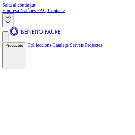
Salta al contingut
Empresa
Notícies
FAQ
Contacte
CA
Col·leccions
Catàlegs
Serveis
Projectes
Productes