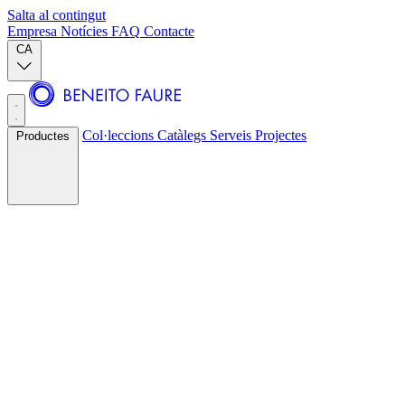
Salta al contingut
Empresa
Notícies
FAQ
Contacte
CA
Col·leccions
Catàlegs
Serveis
Projectes
Productes