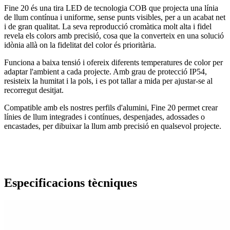
Fine 20 és una tira LED de tecnologia COB que projecta una línia
de llum contínua i uniforme, sense punts visibles, per a un acabat net
i de gran qualitat. La seva reproducció cromàtica molt alta i fidel
revela els colors amb precisió, cosa que la converteix en una solució
idònia allà on la fidelitat del color és prioritària.
Funciona a baixa tensió i ofereix diferents temperatures de color per
adaptar l'ambient a cada projecte. Amb grau de protecció IP54,
resisteix la humitat i la pols, i es pot tallar a mida per ajustar-se al
recorregut desitjat.
Compatible amb els nostres perfils d'alumini, Fine 20 permet crear
línies de llum integrades i contínues, despenjades, adossades o
encastades, per dibuixar la llum amb precisió en qualsevol projecte.
Especificacions tècniques