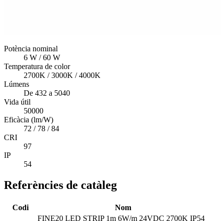
Potència nominal
6 W / 60 W
Temperatura de color
2700K / 3000K / 4000K
Lúmens
De 432 a 5040
Vida útil
50000
Eficàcia (lm/W)
72 / 78 / 84
CRI
97
IP
54
Referències de catàleg
Codi
Nom
FINE20 LED STRIP 1m 6W/m 24VDC 2700K IP54