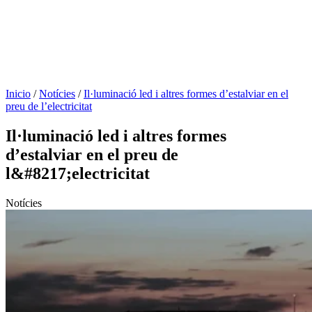
Inicio
/
Notícies
/
Il·luminació led i altres formes d’estalviar en el
preu de l’electricitat
Il·luminació led i altres formes
d’estalviar en el preu de
l&#8217;electricitat
Notícies