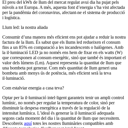
El preu del kWh de llum del mercat regulat avui dia ha pujat pels
núvols a tot Europa. A més, aquesta font d’energia s’ha vist afectada
per la pandèmia del coronavirus, afectant-ne el sistema de producció
i logística.
Llum led: la nostra aliada
Consumir d’una manera més eficient ens pot ajudar a reduir la nostra
factura de la llum. És sabut que els llums led redueixen el consum
fins a un 85% en comparació a les incandescents o halògenes. Amb
la il·luminació LED ja no només ens hem de fixar en els watts (W)
que corresponen al consum energètic, sinó que també és important el
valor dels lúmens (Lm). Aquest representa la quantitat de llum que
una bombeta pot generar. Com més quantitat de llum generi una
bombeta amb menys ús de potència, més eficient serà la teva
il·luminació.
Com estalviar energia a casa teva?
Optar per la il·luminació intel·ligent garanteix tenir un ampli control
lumínic, no només per regular la temperatura de color, sinó per
disminuir la despesa energètica a través de la regulació de la
intensitat lumínica. L’ideal és generar la il·luminació adequada
segons cada moment del dia i la quantitat de llum que necessitem.
Descobreix
aquí
totes les nostres lluminàries compatibles amb