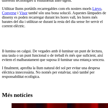
diferents tecnologies d’enllumenat intel·ligent.
Utilitzar llums portàtils recarregables com els nostres moels
Lievo
,
Converse
i
Visor
també són una bona solució. Aquestes làmpades de
disseny es poden recarregar durant les hores vall, les hores més
barates del dia i utilitzar-se durant la resta del dia sense fer servir el
corrent elèctric.
Il·lumina on calgui. De vegades amb il·luminar un punt de lectura,
una taula o un punt funcional o de treball és més que suficient, així
evitem el malbaratament que suposa il·luminar una entança sencera.
I finalment, aprofita la llum natural del sol per evitar una despesa
elèctrica innecessària. No només per estalviar, sinó també per
responsabilitat ecològica.
Més notícies