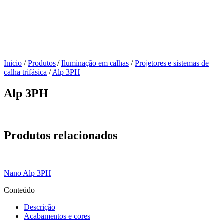
Inicio
/
Produtos
/
Iluminação em calhas
/
Projetores e sistemas de
calha trifásica
/
Alp 3PH
Alp 3PH
Produtos relacionados
Nano Alp 3PH
Conteúdo
Descrição
Acabamentos e cores