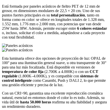
Está formada por paneles acústicos de fieltro PET de 12 mm de
grosor, en dimensiones modulares de 22,5 × 20 cm. Uno de sus
puntos fuertes principales es su
total personalización
, tanto en
forma como en color: se ofrece en longitudes totales de 1.328 mm,
1.552 mm, 1.776 mm o 2.000 mm, con potencias que van desde
25W hasta 38W. Además, permite escoger entre
6 colores estándar
o, incluso, solicitar el color a medida, adaptándose a cada proyecto
con total flexibilidad.
Esta luminaria ofrece dos opciones de proyección de luz: OPAL de
100° para una iluminación general suave, u otra transparente de 30°
para una luz más focalizada. Está disponible en versiones de
temperatura de color fija
(2.700K a 4.000K) o con un
CCT
regulable
(1.800K–4.000K), y es compatible con
sistemas de
control inteligente
como Casambi, Push y DALI 2, lo que permite
una gestión eficiente y precisa de la luz.
Con un CRI>90, garantiza una excelente reproducción cromática
natural, esencial en entornos donde el color lo es todo. Además, su
vida útil de
hasta 50.000 horas
reafirma su alta fiabilidad y asegura
un rendimiento duradero.