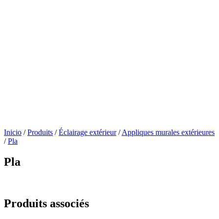
Inicio
/
Produits
/
Éclairage extérieur
/
Appliques murales extérieures
/
Pla
Pla
Produits associés