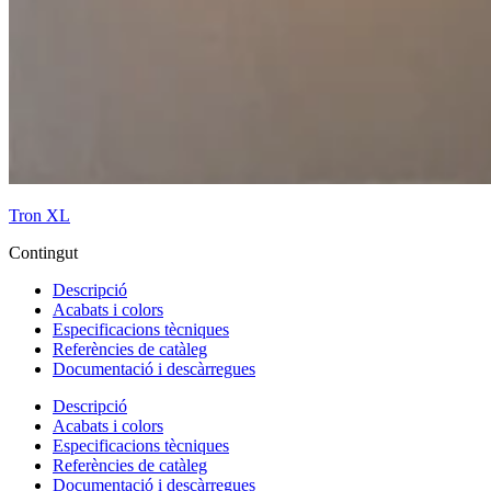
Tron XL
Contingut
Descripció
Acabats i colors
Especificacions tècniques
Referències de catàleg
Documentació i descàrregues
Descripció
Acabats i colors
Especificacions tècniques
Referències de catàleg
Documentació i descàrregues