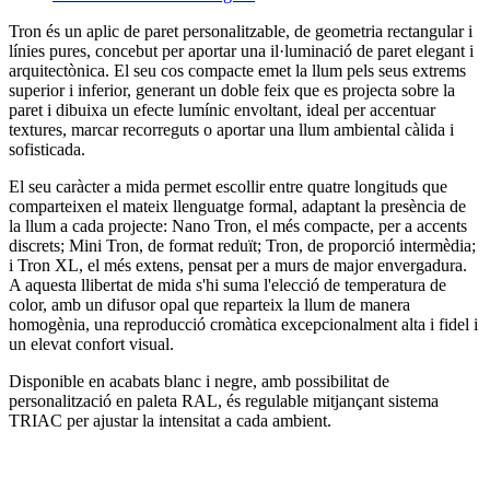
Tron és un aplic de paret personalitzable, de geometria rectangular i
línies pures, concebut per aportar una il·luminació de paret elegant i
arquitectònica. El seu cos compacte emet la llum pels seus extrems
superior i inferior, generant un doble feix que es projecta sobre la
paret i dibuixa un efecte lumínic envoltant, ideal per accentuar
textures, marcar recorreguts o aportar una llum ambiental càlida i
sofisticada.
El seu caràcter a mida permet escollir entre quatre longituds que
comparteixen el mateix llenguatge formal, adaptant la presència de
la llum a cada projecte: Nano Tron, el més compacte, per a accents
discrets; Mini Tron, de format reduït; Tron, de proporció intermèdia;
i Tron XL, el més extens, pensat per a murs de major envergadura.
A aquesta llibertat de mida s'hi suma l'elecció de temperatura de
color, amb un difusor opal que reparteix la llum de manera
homogènia, una reproducció cromàtica excepcionalment alta i fidel i
un elevat confort visual.
Disponible en acabats blanc i negre, amb possibilitat de
personalització en paleta RAL, és regulable mitjançant sistema
TRIAC per ajustar la intensitat a cada ambient.