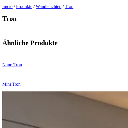
Inicio
/
Produkte
/
Wandleuchten
/
Tron
Tron
Ähnliche Produkte
Nano Tron
Mini Tron