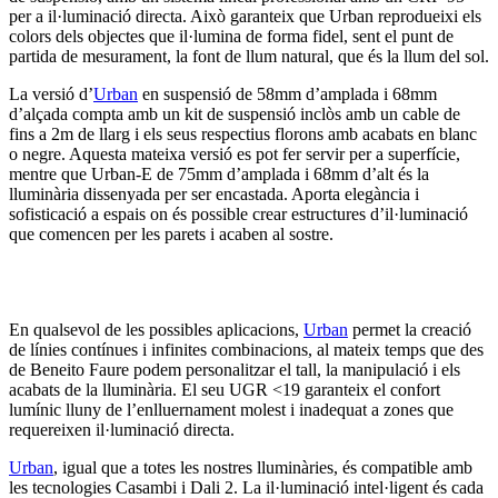
per a il·luminació directa. Això garanteix que Urban reprodueixi els
colors dels objectes que il·lumina de forma fidel, sent el punt de
partida de mesurament, la font de llum natural, que és la llum del sol.
La versió d’
Urban
en suspensió de 58mm d’amplada i 68mm
d’alçada compta amb un kit de suspensió inclòs amb un cable de
fins a 2m de llarg i els seus respectius florons amb acabats en blanc
o negre. Aquesta mateixa versió es pot fer servir per a superfície,
mentre que Urban-E de 75mm d’amplada i 68mm d’alt és la
lluminària dissenyada per ser encastada. Aporta elegància i
sofisticació a espais on és possible crear estructures d’il·luminació
que comencen per les parets i acaben al sostre.
En qualsevol de les possibles aplicacions,
Urban
permet la creació
de línies contínues i infinites combinacions, al mateix temps que des
de Beneito Faure podem personalitzar el tall, la manipulació i els
acabats de la lluminària. El seu UGR <19 garanteix el confort
lumínic lluny de l’enlluernament molest i inadequat a zones que
requereixen il·luminació directa.
Urban
, igual que a totes les nostres lluminàries, és compatible amb
les tecnologies Casambi i Dali 2. La il·luminació intel·ligent és cada