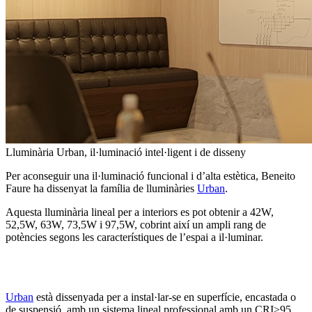
Lluminària Urban, il·luminació intel·ligent i de disseny
Per aconseguir una il·luminació funcional i d’alta estètica, Beneito
Faure ha dissenyat la família de lluminàries
Urban
.
Aquesta lluminària lineal per a interiors es pot obtenir a 42W,
52,5W, 63W, 73,5W i 97,5W, cobrint així un ampli rang de
potències segons les característiques de l’espai a il·luminar.
Urban
està dissenyada per a instal·lar-se en superfície, encastada o
de suspensió, amb un sistema lineal professional amb un CRI>95