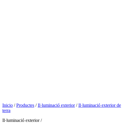
Inicio
/
Productes
/
Il·luminació exterior
/
Il·luminació exterior de
terra
Il·luminació exterior /