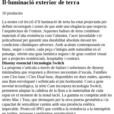
Il·luminació exterior de terra
10 productes
La nostra col·lecció d’il·luminació de terra ha estat projectada per
definir recorreguts i zones de pas amb una elegància que respecta
l’arquitectura de l’entorn. Aquestes balises de terra combinen
materials d’alta resistència com l’alumini, l’acer inoxidable i el
policarbonat per garantir una durabilitat absoluta davant les
condicions climàtiques adverses. Amb acabats contemporanis en
blanc, negre i corten, cada peça s’integra amb naturalitat en el
paisatge, oferint una guia lumínica segura i de gran confort visual
per a projectes residencials, hospitality i contract.
Disseny essencial i tecnologia Switch
La proposta s’articula a través de balises i sobremurs de disseny
minimalista que responen a diverses necessitats d’escala. Famílies
com Clos base i Clos Dual base, disponibles en dues mides, aporten
una llum envolupant i sofisticada al pla horitzontal. Com a gran
novetat tecnològica, la sèrie Cam incorpora tecnologia Switch,
permetent adaptar la calidesa de la llum a la materialitat de cada
espai en el moment de la instal·lació. La gamma es completa amb les
sèries Mac i Tura, que destaquen per la seva puresa geomètrica i la
capacitat de senyalitzar camins amb una presència estètica
impecable. Protecció IP65 que certifica la resistència a la intempèrie
en jardins, terrasses i perímetres arquitectònics.