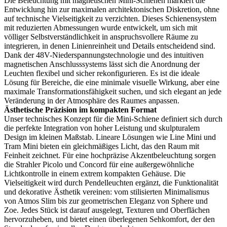
Die Beleuchtung mit magnetischen Mini-Schienen markiert die
Entwicklung hin zur maximalen architektonischen Diskretion, ohne
auf technische Vielseitigkeit zu verzichten. Dieses Schienensystem
mit reduzierten Abmessungen wurde entwickelt, um sich mit
völliger Selbstverständlichkeit in anspruchsvollere Räume zu
integrieren, in denen Linienreinheit und Details entscheidend sind.
Dank der 48V-Niederspannungstechnologie und des intuitiven
magnetischen Anschlusssystems lässt sich die Anordnung der
Leuchten flexibel und sicher rekonfigurieren. Es ist die ideale
Lösung für Bereiche, die eine minimale visuelle Wirkung, aber eine
maximale Transformationsfähigkeit suchen, und sich elegant an jede
Veränderung in der Atmosphäre des Raumes anpassen.
Ästhetische Präzision im kompakten Format
Unser technisches Konzept für die Mini-Schiene definiert sich durch
die perfekte Integration von hoher Leistung und skulpturalem
Design im kleinen Maßstab. Lineare Lösungen wie Line Mini und
Tram Mini bieten ein gleichmäßiges Licht, das den Raum mit
Feinheit zeichnet. Für eine hochpräzise Akzentbeleuchtung sorgen
die Strahler Picolo und Concord für eine außergewöhnliche
Lichtkontrolle in einem extrem kompakten Gehäuse. Die
Vielseitigkeit wird durch Pendelleuchten ergänzt, die Funktionalität
und dekorative Ästhetik vereinen: vom stilisierten Minimalismus
von Atmos Slim bis zur geometrischen Eleganz von Sphere und
Zoe. Jedes Stück ist darauf ausgelegt, Texturen und Oberflächen
hervorzuheben, und bietet einen überlegenen Sehkomfort, der den