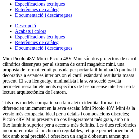
Especificacions tècniques
Referències de catàleg
Documentació i descàrregues
Descripció
Acabats i colors
Especificacions tècniques
Referències de catàleg
Documentació i descàrregues
Mini Picolo 48V Mini i Picolo 48V Mini són dos projectors de carril
cilíndrics dissenyats per al sistema de carril magnètic mini, una
proposta de format reduït pensada per portar la il·luminació puntual i
decorativa a estances interiors on el carril estàndard resultaria massa
present. El seu llenguatge minimalista i la seva secció esvelta
permeten ressaltar elements específics de l'espai sense interferir en la
lectura arquitectònica de l'entorn.
Tots dos models comparteixen la mateixa identitat formal i es
diferencien únicament en la seva escala: Mini Picolo 48V Mini és la
versió més compacta, ideal per a detalls i composicions discretes;
Picolo 48V Mini presenta un cos lleugerament més gran, amb un
flux lumínic superior per a accents més definits. Les dues referències
incorporen rotació i inclinació regulables, fet que permet orientar el
feix amb total precisió, i ofereixen un angle d'obertura tancat que