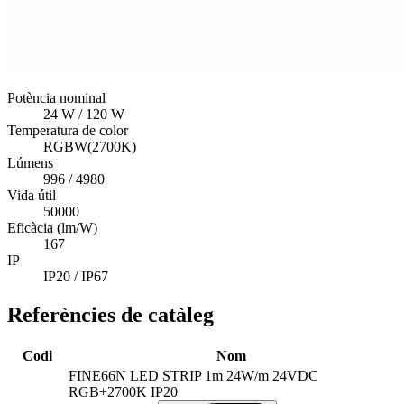
Potència nominal
24 W / 120 W
Temperatura de color
RGBW(2700K)
Lúmens
996 / 4980
Vida útil
50000
Eficàcia (lm/W)
167
IP
IP20 / IP67
Referències de catàleg
Codi
Nom
FINE66N LED STRIP 1m 24W/m 24VDC
RGB+2700K IP20