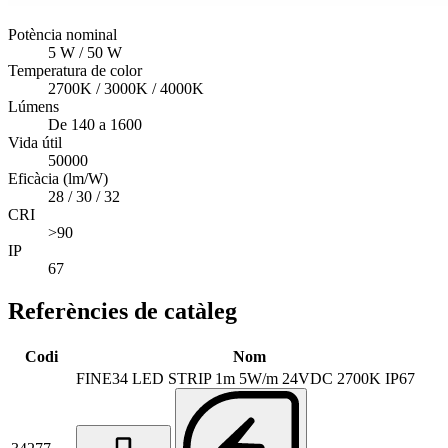
Potència nominal
5 W / 50 W
Temperatura de color
2700K / 3000K / 4000K
Lúmens
De 140 a 1600
Vida útil
50000
Eficàcia (lm/W)
28 / 30 / 32
CRI
>90
IP
67
Referències de catàleg
Codi
Nom
FINE34 LED STRIP 1m 5W/m 24VDC 2700K IP67