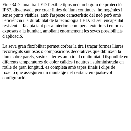
Fine 34 és una tira LED flexible tipus neó amb grau de protecció
IP67, dissenyada per crear línies de llum contínues, homogènies i
sense punts visibles, amb l'aspecte característic del neó però amb
l'eficiència i la durabilitat de la tecnologia LED. El seu encapsulat
resistent la fa apta tant per a interiors com per a exteriors i entorns
exposats a la humitat, ampliant enormement les seves possibilitats
d'aplicació.
La seva gran flexibilitat permet corbar la tira i traçar formes lliures,
recorreguts sinuosos o composicions decoratives que dibuixen la
llum sobre parets, sostres i terres amb total continuïtat. Disponible en
diferents temperatures de color càlides i neutres i subministrada en
rotlle de gran longitud, es completa amb tapes finals i clips de
fixació que asseguren un muntatge net i estanc en qualsevol
configuració.