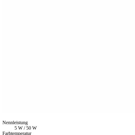
Nennleistung
5 W / 50 W
Farbtemperatur