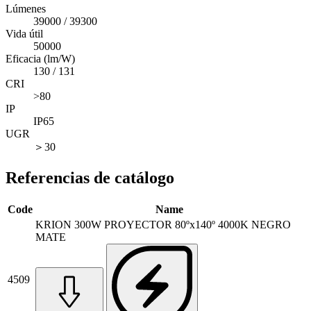
Lúmenes
39000 / 39300
Vida útil
50000
Eficacia (lm/W)
130 / 131
CRI
>80
IP
IP65
UGR
＞30
Referencias de catálogo
Code
Name
KRION 300W PROYECTOR 80ºx140º 4000K NEGRO
MATE
4509