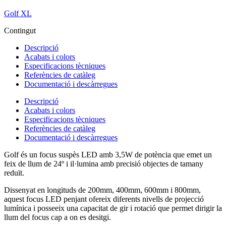
Golf XL
Contingut
Descripció
Acabats i colors
Especificacions tècniques
Referències de catàleg
Documentació i descàrregues
Descripció
Acabats i colors
Especificacions tècniques
Referències de catàleg
Documentació i descàrregues
Golf és un focus suspès LED amb 3,5W de potència que emet un
feix de llum de 24º i il·lumina amb precisió objectes de tamany
reduït.
Dissenyat en longituds de 200mm, 400mm, 600mm i 800mm,
aquest focus LED penjant ofereix diferents nivells de projecció
lumínica i posseeix una capacitat de gir i rotació que permet dirigir la
llum del focus cap a on es desitgi.