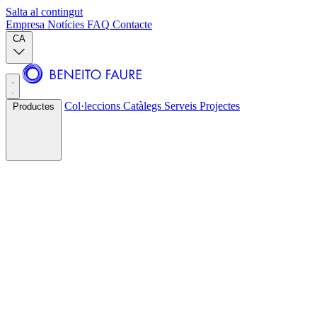
Salta al contingut
Empresa
Notícies
FAQ
Contacte
CA
Col·leccions
Catàlegs
Serveis
Projectes
Productes