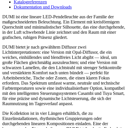
Katalogreferenzen
Dokumentation und Downloads
DUMI ist eine lineare LED-Pendelleuchte aus der Familie der
maßgeschneiderten Beleuchtung. Ein Element mit kreisförmigem
Querschnitt und minimalistischer Silhouette, das eine durchgehende,
in der Luft schwebende Linie zeichnet und den Raum mit einer
grafischen, ruhigen Präsenz gliedert.
DUMI bietet je nach gewähltem Diffusor zwei
Lichtinterpretationen: eine Version mit Opal-Diffusor, die ein
weiches, einhüllendes und blendfreies Licht abgibt — ideal, um
große Flächen gleichmäßig auszuleuchten; und eine Version mit
schwarzen Lamellen, die den Lichtstrahl mit strenger Sehkontrolle
und verstärktem Komfort nach unten bündelt — perfekt für
Arbeitsbereiche, Tische oder Zonen, die einen klaren Fokus
erfordern. Das Spektrum umfasst warme, neutrale und technische
Farbtemperaturen sowie eine individualisierbare Option, kompatibel
mit den intelligenten Steuerungssystemen Casambi und Tuya Smart,
für eine präzise und dynamische Lichtsteuerung, die sich der
Raumnutzung im Tagesverlauf anpasst.
Die Kollektion ist in vier Längen erhältlich, die zu
Einzelinstallationen, rhythmischen Gruppierungen oder
durchgehenden linearen Kompositionen einladen. Eine der