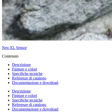
Neo XL Sensor
Contenuto
Descrizione
Finiture e colori
Specifiche tecniche
Referenze di catalogo
Documentazione e download
Descrizione
Finiture e colori
Specifiche tecniche
Referenze di catalogo
Documentazione e download