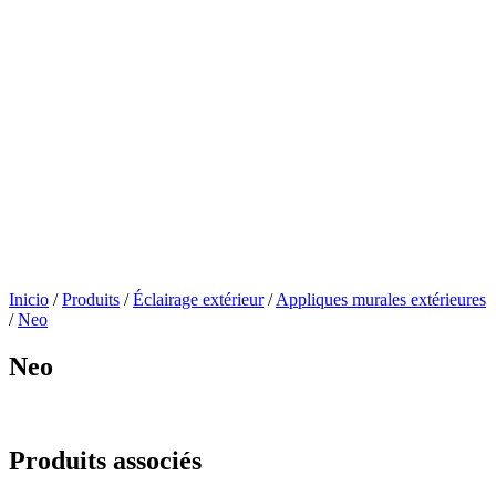
Inicio
/
Produits
/
Éclairage extérieur
/
Appliques murales extérieures
/
Neo
Neo
Produits associés