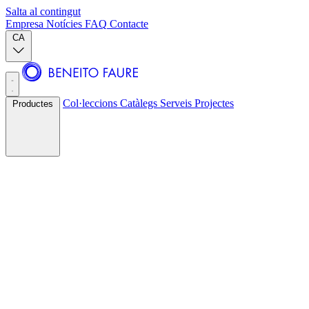
Salta al contingut
Empresa
Notícies
FAQ
Contacte
CA
Col·leccions
Catàlegs
Serveis
Projectes
Productes